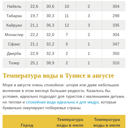
Набель
22,6
30,6
10
2
304
Табарка
19,7
30,3
11
3
298
Кайруан
21,1
36,3
12
3
335
Монастир
22,2
32,0
7
2
304
Сфакс
21,1
32,2
5
1
347
Джерба
22,9
32,3
2
1
350
Тозер
25,1
38,9
2
1
310
Температура воды в Тунисе в августе
Море в августе очень спокойное: шторм или даже небольшое
волнение в этом месяце большая редкость. Казалось бы,
условия, идеально подходят для туристов с маленькими детьми,
но теплая и
спокойная вода идеальна и для медуз
, которые
буквально оккупируют побережья страны.
Температура
Температура
Город
воды в июле
воды в июле