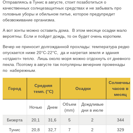
Отправляясь в Тунис в августе, стоит позаботиться о
качественных солнцезащитных средствах и не забывать про
головные уборы и обильном питье, которое предупредит
обезвоживание организма.
А вот зонты можно оставить дома. В этом месяце осадки мало
вероятны. Если и пойдет дождь, то он будет очень коротким.
Вечер не приносит долгожданной прохлады: температура редко
опускается ниже 20°C-22°C, да и нагретая земля и здания
«отдают» тепло. Лишь около моря можно отдохнуть от дневного
пекла. Поэтому в августе так популярны вечерние променады
по набережным.
Солнечных
Средняя
Город
Осадки
часов в
темп. (°C)
месяц
Объем
Дождливые
Ночью
Днем
(mm)
дни в июле
Бизерта
20,1
31,6
5
2
344
Тунис
20,8
32,7
7
2
329