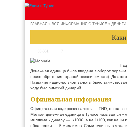
ГЛАВНАЯ
»
ВСЯ ИНФОРМАЦИЯ О ТУНИСЕ
»
ДЕНЬГИ
Каки
55 861
7
Нац
Денежная единица была введена в оборот первым 
после обретения страной независимости). До этог
Название национальной валюты было заимствовано
ходу был римский динарий.
Официальная информация
Официальная кодировка валюты — TND, но на всех
Мелкая денежная единица в Тунисе называется «м
миллима к динару — 1/1000, а не 1/100, как наши
обращении, — 5 миллимов. Сами тунисцы в магази