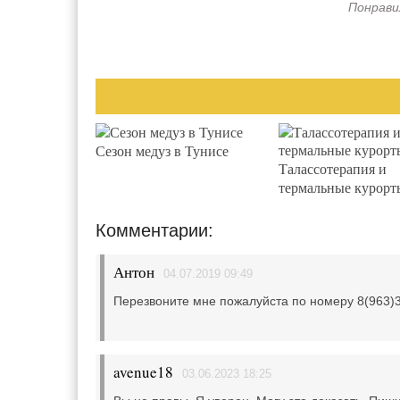
Понрави
Сезон медуз в Тунисе
Талассотерапия и
термальные курорт
Комментарии:
Антон
04.07.2019 09:49
Перезвоните мне пожалуйста по номеру 8(963)3
avenue18
03.06.2023 18:25