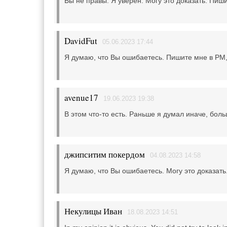
Вы не правы. Я уверен. Могу это доказать. Пиш
DavidFut
05.06.2023 17:44
Я думаю, что Вы ошибаетесь. Пишите мне в PM
avenue17
19.06.2023 19:38
В этом что-то есть. Раньше я думал иначе, бо
джипситим покердом
04.08.2023 14:58
Я думаю, что Вы ошибаетесь. Могу это доказать
Некулицы Иван
18.08.2023 14:51