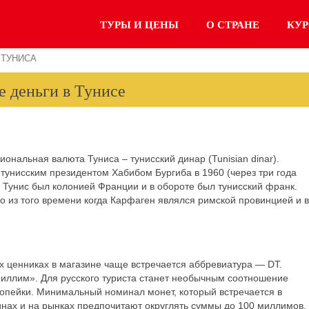
ТУРЫ И ЦЕНЫ
О СТРАНЕ
КУ
 ТУНИСА
е деньги в Тунисе
иональная валюта Туниса – тунисский динар (Tunisian dinar).
тунисским президентом Хабибом Бургиба в 1960 (через три года
о Тунис был колонией Франции и в обороте был тунисский франк.
 из того времени когда Карфаген являлся римской провинцией и в
 ценниках в магазине чаще встречается аббревиатура — DT.
иллим». Для русского туриста станет необычным соотношение
 копейки. Минимальный номинал монет, который встречается в
нах и на рынках предпочитают округлять суммы до 100 миллимов.