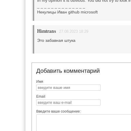
In my opinion it is obvious. You did not try to look
_ _ _ _ _ _ _ _ _ _ _ _ _ _
Некулицы Иван github microsoft
Himtrans
27.08.2023 18:29
Это забавная штука
Добавить комментарий
Имя
Email
Введите ваше сообщение: